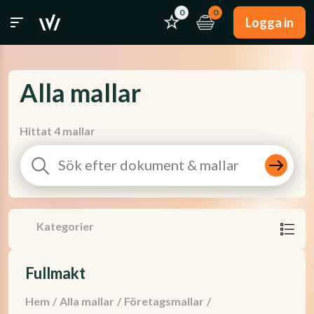
0
0
Logga in
Alla mallar
Hittat 4 mallar
Kategorier
Fullmakt
Hem
/
Alla mallar
/
Företagsmallar
/