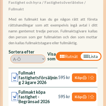
Fastighet och hyra
/
Fastighetsöverlåtelse
/
Fullmakt
Med en fullmakt kan du ge någon rätt att företa
rättshandlingar som att exempelvis ingå avtal i ditt
namn gentemot tredje person. Fullmaktsgivare kallas
den person som ger fullmakten och den som mottar
den kallas fullmaktstagare eller fullmäktig.
Sortera efter
Visa
Rutnät
Lista
som
Fullmakt
595 kr
fastighetsförsäljnin
Köp
g 2 ägare 2026
Fullmakt köpa
595 kr
fastighet -
Köp
Begränsad 2026