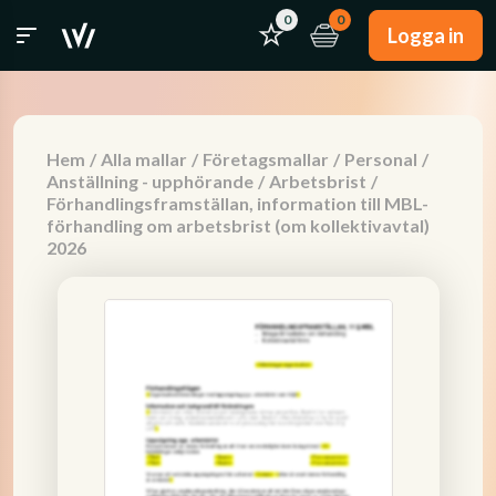
0
0
Logga in
Hem
/
Alla mallar
/
Företagsmallar
/
Personal
/
Anställning - upphörande
/
Arbetsbrist
/
Förhandlingsframställan, information till MBL-
förhandling om arbetsbrist (om kollektivavtal)
2026