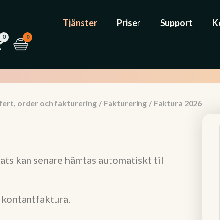
Tjänster
Priser
Support
K
0
0
ert, order och fakturering
/
Fakturering
/
Faktura 2026
ats kan senare hämtas automatiskt till
 kontantfaktura.