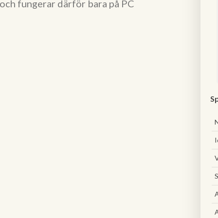
och fungerar därför bara på PC
Sp
I
V
S
A
A