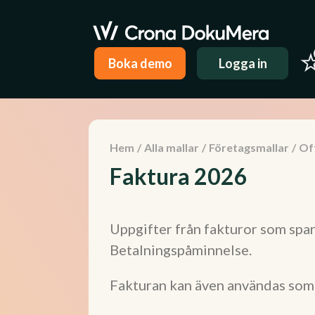
Boka demo
Logga in
Hem
/
Alla mallar
/
Företagsmallar
/
Off
Faktura 2026
Uppgifter från fakturor som spar
Betalningspåminnelse.
Fakturan kan även användas som