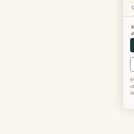
S
d
M
ob
d