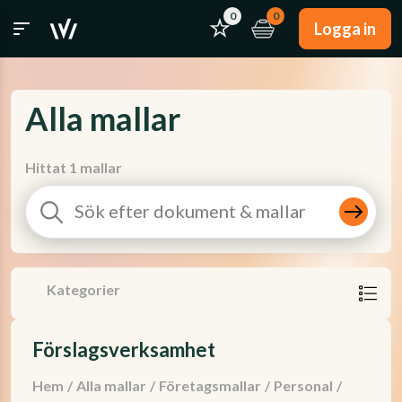
0
0
Logga in
Alla mallar
Hittat 1 mallar
Kategorier
Förslagsverksamhet
Hem
/
Alla mallar
/
Företagsmallar
/
Personal
/