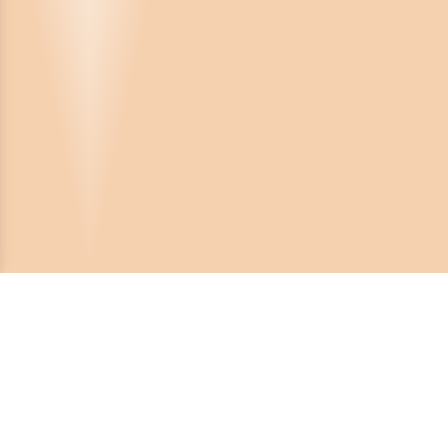
Crona Software AB
Huvudkontor:
Solnavägen 4