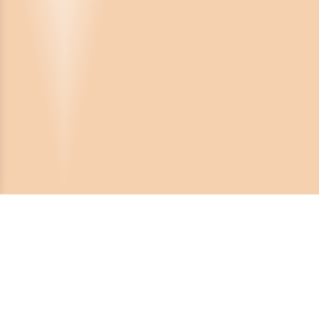
Crona Software AB
Huvudkontor:
Solnavägen 4