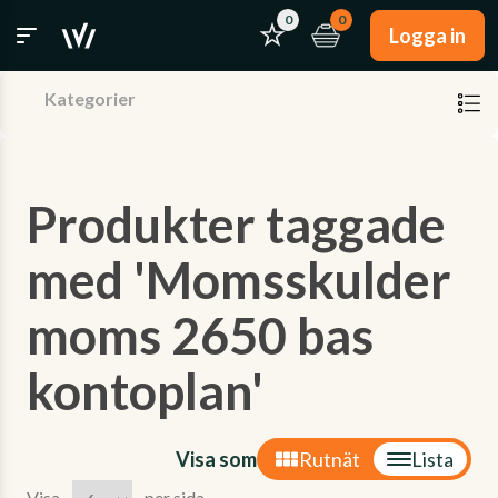
0
0
Logga in
Kategorier
Produkter taggade
med 'Momsskulder
moms 2650 bas
kontoplan'
Visa som
Rutnät
Lista
Visa
per sida