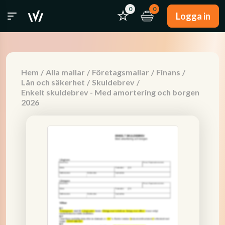
0
0
Logga in
Hem
/
Alla mallar
/
Företagsmallar
/
Finans
/
Lån och säkerhet
/
Skuldebrev
/
Enkelt skuldebrev - Med amortering och borgen
2026