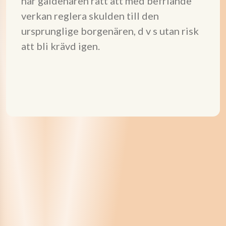
har gäldenären rätt att med befriande
verkan reglera skulden till den
ursprunglige borgenären, d v s utan risk
att bli krävd igen.