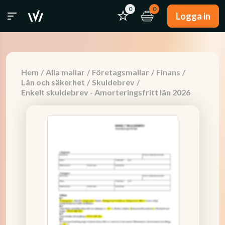
0
0
Logga in
Hem
/
Alla mallar
/
Företagsmallar
/
Finans
/
Lån och säkerhet
/
Skuldebrev
/
Enkelt skuldebrev - Amorteringsfritt lån 2026