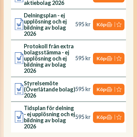
aktiebolag 2026
Delningsplan - ej
upplösning och ej
595 kr
Köp
bildning av bolag
2026
Protokoll från extra
bolagsstämma - ej
595 kr
upplösning och ej
Köp
bildning av bolag
2026
Styrelsemöte
595 kr
(Överlåtande bolag)
Köp
2026
Tidsplan för delning
- ej upplösning och ej
595 kr
Köp
bildning av bolag
2026