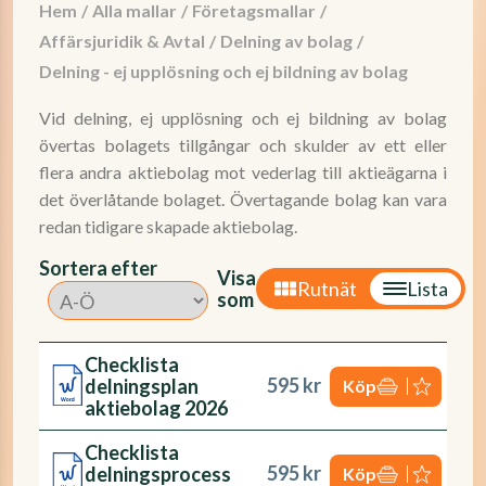
Hem
/
Alla mallar
/
Företagsmallar
/
Affärsjuridik & Avtal
/
Delning av bolag
/
Delning - ej upplösning och ej bildning av bolag
Vid delning, ej upplösning och ej bildning av bolag
övertas bolagets tillgångar och skulder av ett eller
flera andra aktiebolag mot vederlag till aktieägarna i
det överlåtande bolaget. Övertagande bolag kan vara
redan tidigare skapade aktiebolag.
Sortera efter
Visa
Rutnät
Lista
som
Checklista
595 kr
delningsplan
Köp
aktiebolag 2026
Checklista
595 kr
delningsprocess
Köp