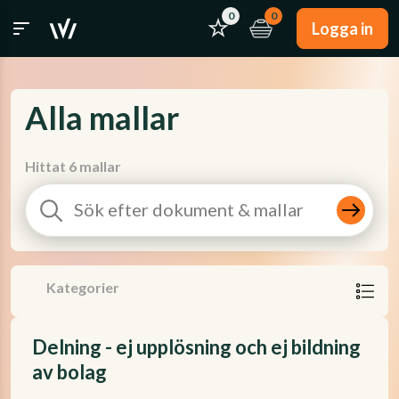
0
0
Logga in
Alla mallar
Hittat 6 mallar
Kategorier
Delning - ej upplösning och ej bildning
av bolag