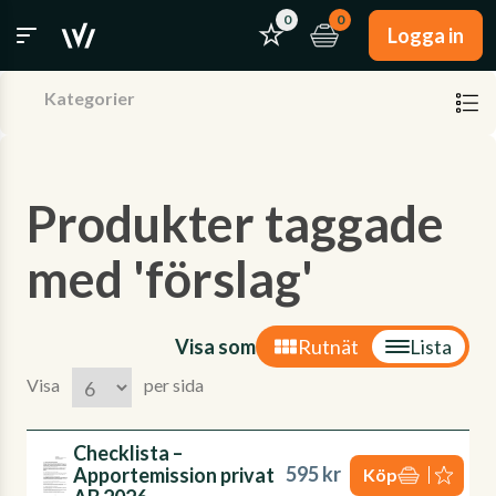
0
0
Logga in
Kategorier
Produkter taggade
med 'förslag'
Visa som
Rutnät
Lista
Visa
per sida
Checklista –
595 kr
Apportemission privat
Köp