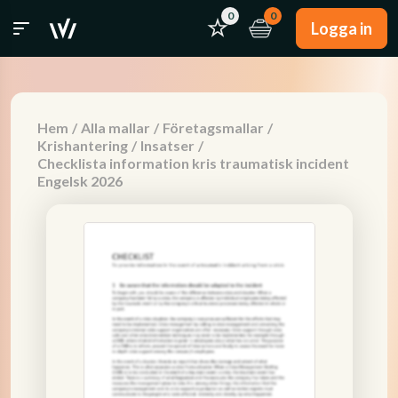
0
0
Logga in
Hem
/
Alla mallar
/
Företagsmallar
/
Krishantering
/
Insatser
/
Checklista information kris traumatisk incident
Engelsk 2026