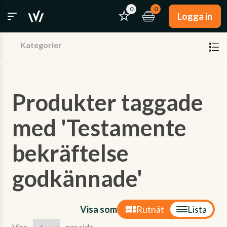
0
0
Logga in
Kategorier
Produkter taggade
med 'Testamente
bekräftelse
godkännade'
Visa som
Rutnät
Lista
Visa
per sida