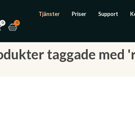
Tjänster
Priser
Support
K
0
0
odukter taggade med 'r