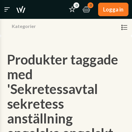
0
0
Logga in
Kategorier
Produkter taggade
med
'Sekretessavtal
sekretess
anställning