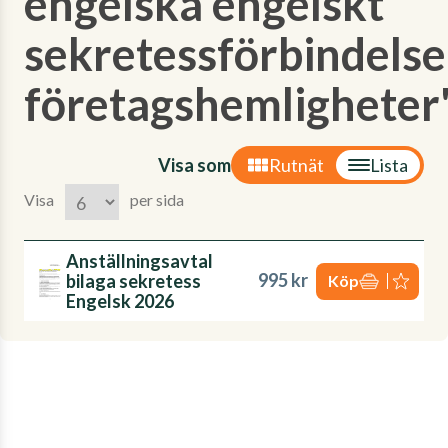
engelska engelskt
sekretessförbindelse
företagshemligheter
Visa som
Rutnät
Lista
Visa
per sida
Anställningsavtal
995 kr
bilaga sekretess
Köp
Engelsk 2026