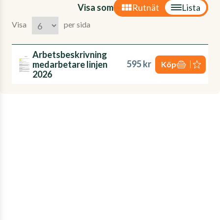
Visa som
Rutnät
Lista
Visa
per sida
Arbetsbeskrivning
595 kr
medarbetare linjen
Köp
2026