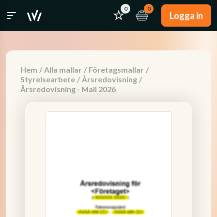
0
0
Logga in
Hem
/
Alla mallar
/
Företagsmallar
/
Styrelsearbete
/
Årsredovisning
/
Årsredovisning - Mall 2026