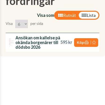
fordringar'
Visa som
Rutnät
Lista
Visa
per sida
Ansökan om kallelse på
595 kr
okända borgenärer till
Köp
dödsbo 2026