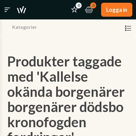
0
0
Logga in
Kategorier
Produkter taggade
med 'Kallelse
okända borgenärer
borgenärer dödsbo
kronofogden