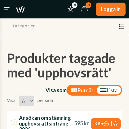
0
0
Logga in
Kategorier
Produkter taggade
med 'upphovsrätt'
Visa som
Rutnät
Lista
Visa
per sida
Ansökan om stämning
595 kr
upphovsrättsintrång
Köp