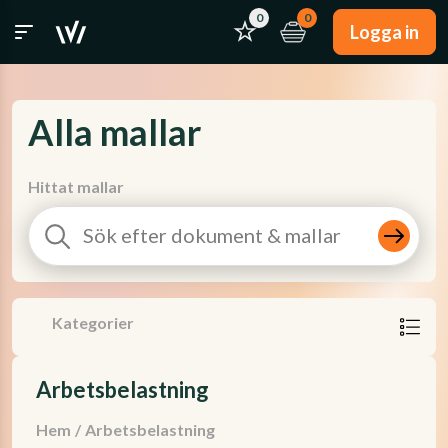
0
0
Logga in
Alla mallar
Hittat mallar
Kategorier
Arbetsbelastning
Hem
/
Arbetsbelastning