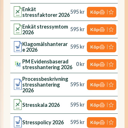
Enkät
595 kr
Köp
stressfaktorer 2026
Enkät stressymtom
595 kr
Köp
2026
Klagomålshanterar
595 kr
Köp
e 2026
PM Evidensbaserad
0 kr
Köp
stresshantering 2026
Processbeskrivning
595 kr
stresshantering
Köp
2026
595 kr
Stresskala 2026
Köp
595 kr
Stresspolicy 2026
Köp