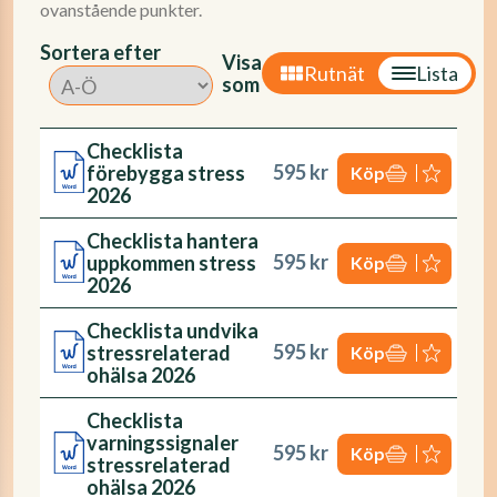
ovanstående punkter.
Sortera efter
Visa
Rutnät
Lista
som
Checklista
595 kr
förebygga stress
Köp
2026
Checklista hantera
595 kr
uppkommen stress
Köp
2026
Checklista undvika
595 kr
stressrelaterad
Köp
ohälsa 2026
Checklista
varningssignaler
595 kr
Köp
stressrelaterad
ohälsa 2026