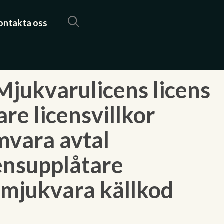
ontakta oss
jukvarulicens licens
re licensvillkor
mvara avtal
censupplåtare
r mjukvara källkod