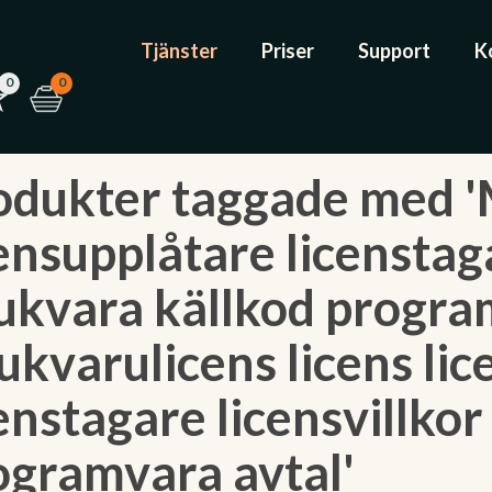
Tjänster
Priser
Support
K
0
0
odukter taggade med 'M
ensupplåtare licenstaga
ukvara källkod progra
ukvarulicens licens li
censtagare licensvillko
ogramvara avtal'