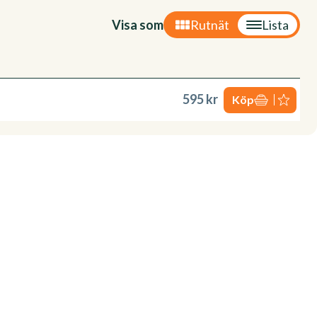
Visa som
Rutnät
Lista
595 kr
Köp