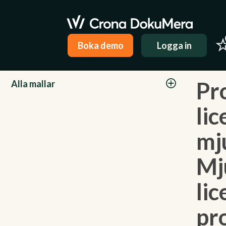
Boka demo
Logga in
Kategorier
Pr
Alla mallar
lic
mj
Mj
li
pr