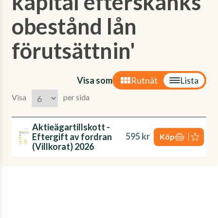
kapital efterskänks
obestånd lån
förutsättnin'
Visa som
Rutnät
Lista
Visa
per sida
Aktieägartillskott -
595 kr
Eftergift av fordran
Köp
(Villkorat) 2026