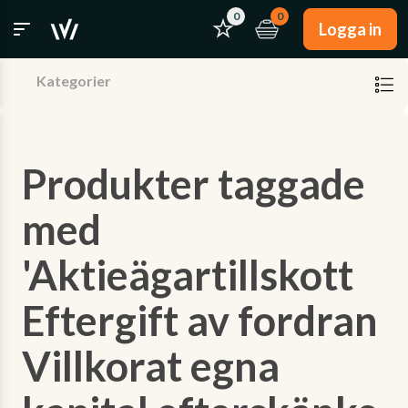
0
0
Logga in
Kategorier
Produkter taggade
med
'Aktieägartillskott
Eftergift av fordran
Villkorat egna