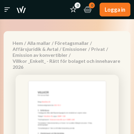
0
0
Logga in
Hem
/
Alla mallar
/
Företagsmallar
/
Affärsjuridik & Avtal
/
Emissioner
/
Privat
/
Emission av konvertibler
/
Villkor _Enkelt_ - Rätt för bolaget och innehavare
2026