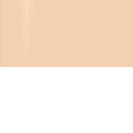
Crona Software AB
Huvudkontor:
Solnavägen 4
113 65 Stockholm,
Sverige