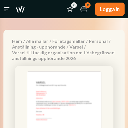
0
0
Logga in
Hem
/
Alla mallar
/
Företagsmallar
/
Personal
/
Anställning - upphörande
/
Varsel
/
Varsel till facklig organisation om tidsbegränsad
anställnings upphörande 2026