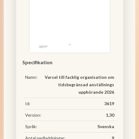
Specifikation
Namn:
Varsel till facklig organisation om
tidsbegränsad anställnings
upphörande 2026
Id:
3619
Version:
1,30
Språk:
Svenska
Antal nedladdningar:
9