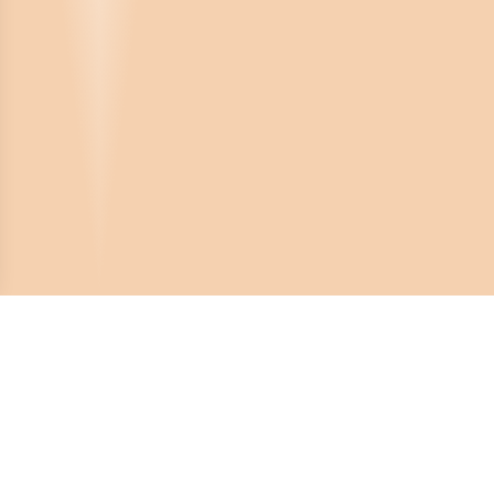
Crona Software AB
Huvudkontor:
Solnavägen 4