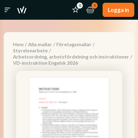
0
0
Logga in
Hem
/
Alla mallar
/
Företagsmallar
/
Styrelsearbete
/
Arbetsordning, arbetsfördelning och instruktioner
/
VD-instruktion Engelsk 2026