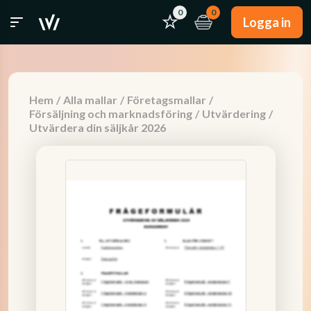
0
0
Logga in
Hem
/
Alla mallar
/
Företagsmallar
/
Försäljning och marknadsföring
/
Utvärdering
/
Utvärdera din säljkår 2026