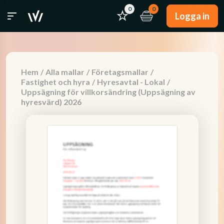
0
0
Logga in
Hem
/
Alla mallar
/
Företagsmallar
/
Fastighet och hyra
/
Hyresavtal - Lokal
/
Uppsägning för villkorsändring (Uppsägning av
hyresvärd) 2026