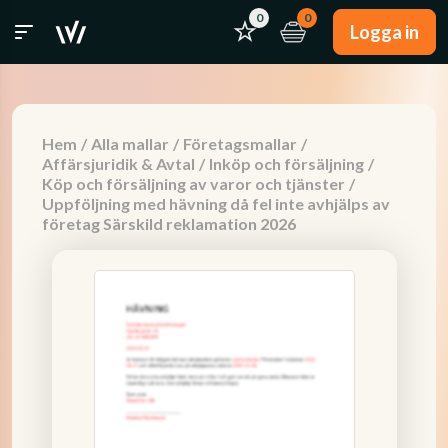
0
0
Logga in
Hem
/
Alla mallar
/
Företagsmallar
/
Affärsjuridik & Avtal
/
Inköp och försäljning
/
Köp och försäljning av varor och tjänster
/
Uppföljning med hävning då fel inte avhjälps av
företag Särskild reklamation 2026