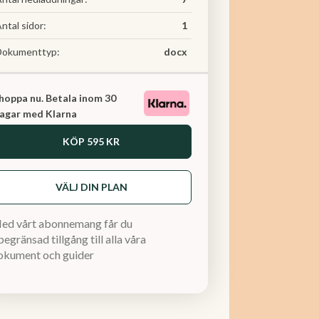
ntal sidor:
1
Dokumenttyp:
docx
hoppa nu. Betala inom 30
agar med Klarna
KÖP
595 KR
VÄLJ DIN PLAN
ed vårt abonnemang får du
egränsad tillgång till alla våra
okument och guider