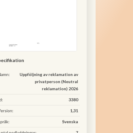
ecifikation
Namn:
Uppföljning av reklamation av
privatperson (Neutral
reklamation) 2026
d:
3380
ersion:
1,31
pråk:
Svenska
ntal nedladdningar:
7