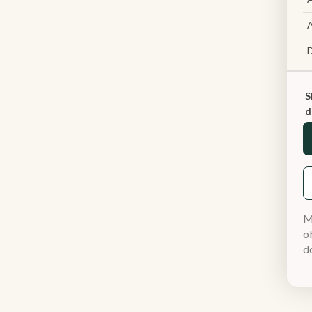
A
S
d
M
ob
d