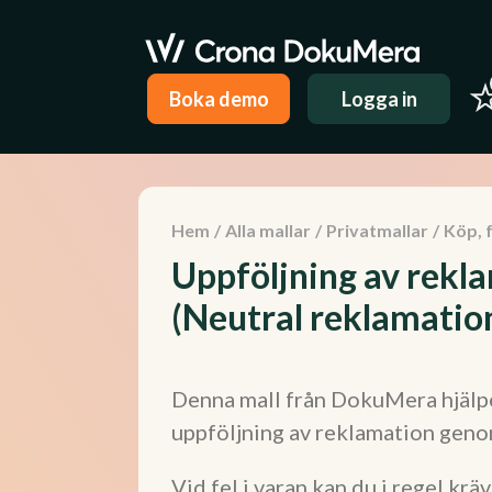
Boka demo
Logga in
Hem
/
Alla mallar
/
Privatmallar
/
Köp, 
Uppföljning av rekl
(Neutral reklamatio
Denna mall från DokuMera hjälpe
uppföljning av reklamation genom
Vid fel i varan kan du i regel krä