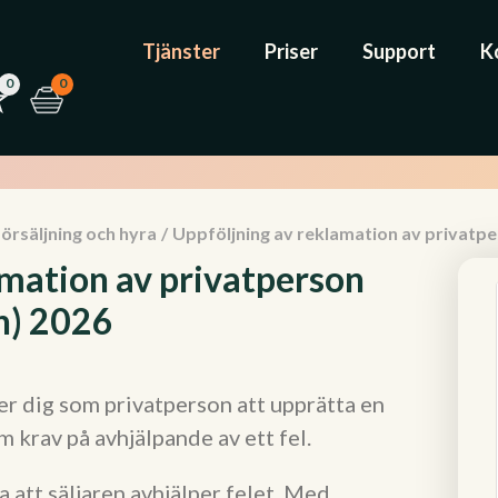
Tjänster
Priser
Support
K
0
0
försäljning och hyra
/
Uppföljning av reklamation av privatpe
amation av privatperson
n) 2026
r dig som privatperson att upprätta en
 krav på avhjälpande av ett fel.
va att säljaren avhjälper felet. Med