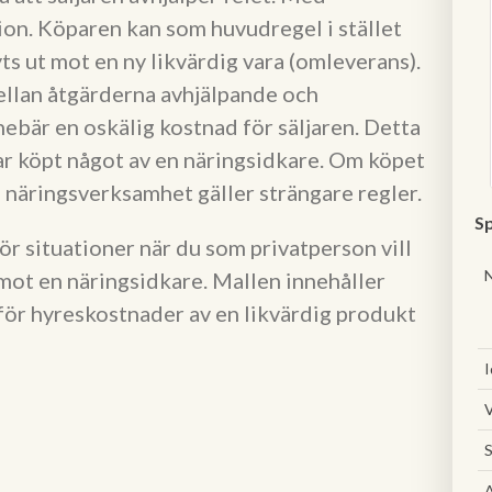
ion. Köparen kan som huvudregel i stället
yts ut mot en ny likvärdig vara (omleverans).
mellan åtgärderna avhjälpande och
bär en oskälig kostnad för säljaren. Detta
ar köpt något av en näringsidkare. Om köpet
 näringsverksamhet gäller strängare regler.
Sp
ör situationer när du som privatperson vill
mot en näringsidkare. Mallen innehåller
r för hyreskostnader av en likvärdig produkt
I
V
S
A