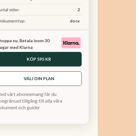
ntal sidor:
2
Dokumenttyp:
docx
hoppa nu. Betala inom 30
agar med Klarna
KÖP
595 KR
VÄLJ DIN PLAN
ed vårt abonnemang får du
egränsad tillgång till alla våra
okument och guider