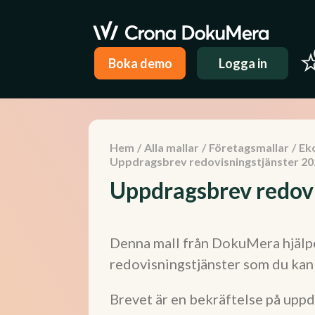
Boka demo
Logga in
Hem
/
Alla mallar
/
Företagsmallar
/
Ek
Uppdragsbrev redovisningstjänster 20
Uppdragsbrev redov
Denna mall från DokuMera hjälpe
redovisningstjänster som du kan s
Brevet är en bekräftelse på upp