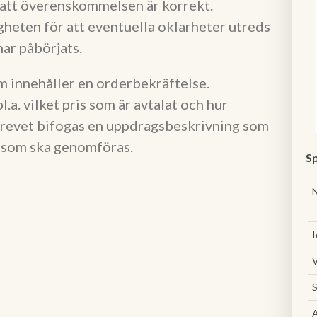
 att överenskommelsen är korrekt.
heten för att eventuella oklarheter utreds
har påbörjats.
m innehåller en orderbekräftelse.
a. vilket pris som är avtalat och hur
sbrevet bifogas en uppdragsbeskrivning som
e som ska genomföras.
Sp
I
V
S
A