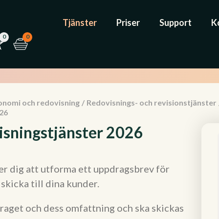
Tjänster
Priser
Support
K
0
0
onomi och redovisning
/
Redovisnings- och revisionstjänster
26
isningstjänster 2026
r dig att utforma ett uppdragsbrev för
kicka till dina kunder.
draget och dess omfattning och ska skickas