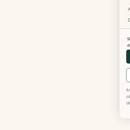
A
S
d
M
ob
d