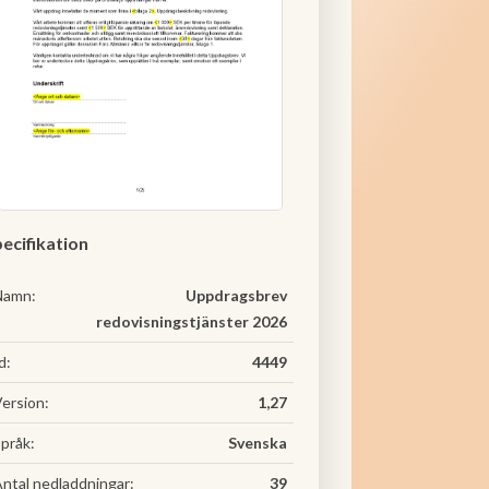
ecifikation
Namn:
Uppdragsbrev
redovisningstjänster 2026
d:
4449
ersion:
1,27
pråk:
Svenska
ntal nedladdningar:
39