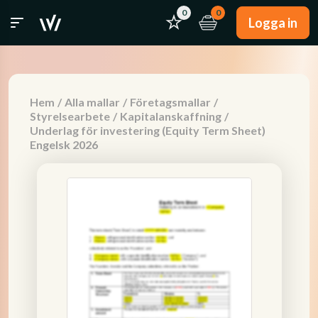
0
0
Logga in
Hem
/
Alla mallar
/
Företagsmallar
/
Styrelsearbete
/
Kapitalanskaffning
/
Underlag för investering (Equity Term Sheet)
Engelsk 2026