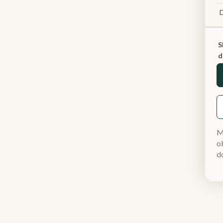
S
d
M
ob
d