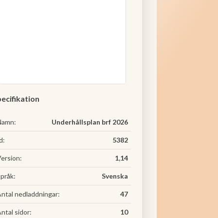
ecifikation
Namn:
Underhållsplan brf 2026
d:
5382
ersion:
1,14
pråk:
Svenska
ntal nedladdningar:
47
ntal sidor:
10