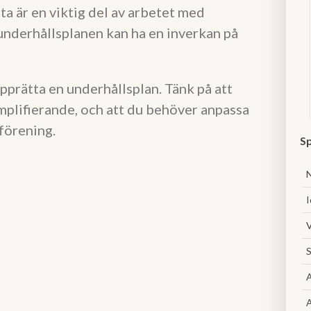
a är en viktig del av arbetet med
nderhållsplanen kan ha en inverkan på
pprätta en underhållsplan. Tänk på att
emplifierande, och att du behöver anpassa
 förening.
Sp
I
V
S
A
A