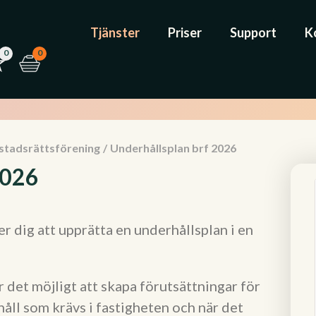
Tjänster
Priser
Support
K
0
0
stadsrättsförening
/
Underhållsplan brf 2026
2026
 dig att upprätta en underhållsplan i en
 det möjligt att skapa förutsättningar för
åll som krävs i fastigheten och när det