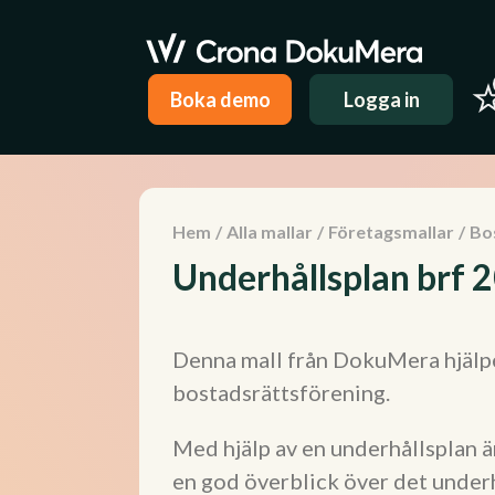
Boka demo
Logga in
Hem
/
Alla mallar
/
Företagsmallar
/
Bo
Underhållsplan brf 
Denna mall från DokuMera hjälper
bostadsrättsförening.
Med hjälp av en underhållsplan är
en god överblick över det underh