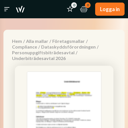
0
0
Logga in
Hem
/
Alla mallar
/
Företagsmallar
/
Compliance
/
Dataskyddsförordningen
/
Personuppgiftsbiträdesavtal
/
Underbiträdesavtal 2026