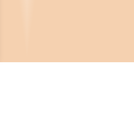
Crona Software AB
Huvudkontor:
Solnavägen 4
113 65 Stockholm,
Sverige
Telefonnummer: