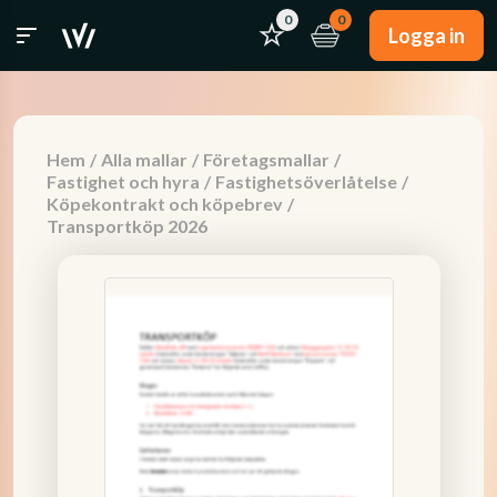
0
0
Logga in
Hem
/
Alla mallar
/
Företagsmallar
/
Fastighet och hyra
/
Fastighetsöverlåtelse
/
Köpekontrakt och köpebrev
/
Transportköp 2026