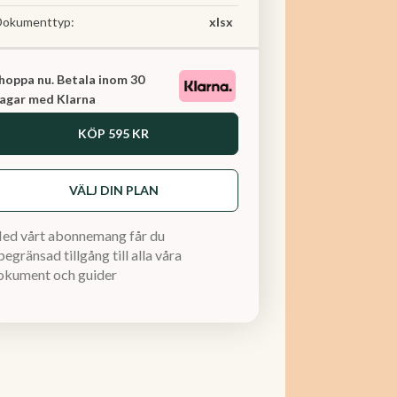
Dokumenttyp:
xlsx
hoppa nu. Betala inom 30
agar med Klarna
KÖP
595 KR
VÄLJ DIN PLAN
ed vårt abonnemang får du
egränsad tillgång till alla våra
okument och guider