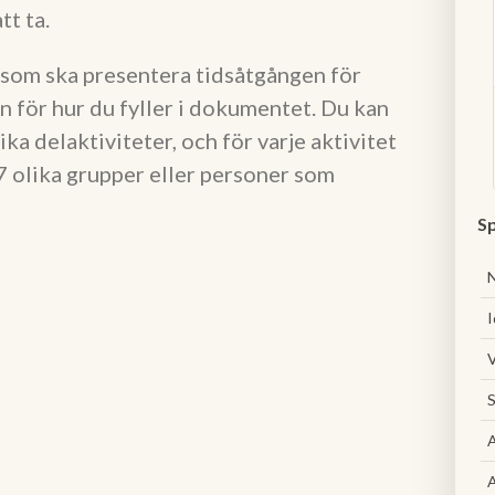
t ta.
 som ska presentera tidsåtgången för
n för hur du fyller i dokumentet. Du kan
ika delaktiviteter, och för varje aktivitet
 7 olika grupper eller personer som
Sp
I
V
S
A
A