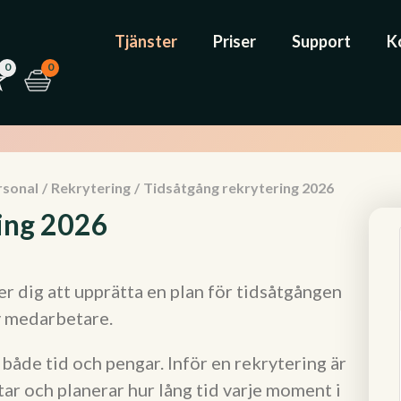
Tjänster
Priser
Support
K
0
0
rsonal
/
Rekrytering
/
Tidsåtgång rekrytering 2026
ing 2026
 dig att upprätta en plan för tidsåtgången
y medarbetare.
både tid och pengar. Inför en rekrytering är
tar och planerar hur lång tid varje moment i