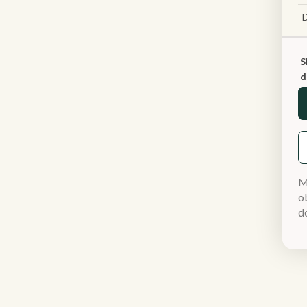
S
d
M
ob
d