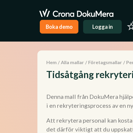
Boka demo
Logga in
Hem
/
Alla mallar
/
Företagsmallar
/
Pe
Tidsåtgång rekryter
Denna mall från DokuMera hjälper
i en rekryteringsprocess av en n
Att rekrytera personal kan kosta 
det därför viktigt att du uppskat