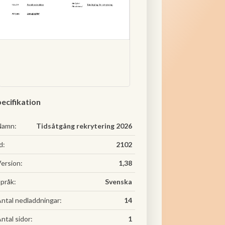
ecifikation
Namn:
Tidsåtgång rekrytering 2026
d:
2102
ersion:
1,38
pråk:
Svenska
ntal nedladdningar:
14
ntal sidor:
1