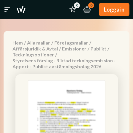
0
0
Logga in
Hem
/
Alla mallar
/
Företagsmallar
/
Affärsjuridik & Avtal
/
Emissioner
/
Publikt
/
Teckningsoptioner
/
Styrelsens förslag - Riktad teckningsemission -
Apport - Publikt avstämningsbolag 2026