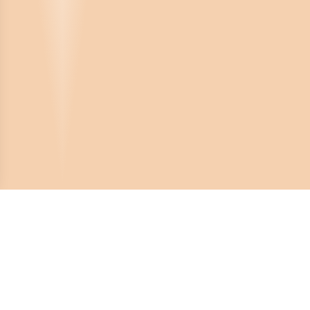
Crona Software AB
Huvudkontor:
Solnavägen 4