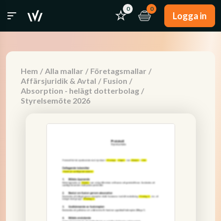
0
0
Logga in
Hem
/
Alla mallar
/
Företagsmallar
/
Affärsjuridik & Avtal
/
Fusion
/
Absorption - helägt dotterbolag
/
Styrelsemöte 2026