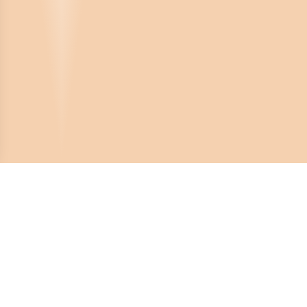
Crona Software AB
Huvudkontor:
Solnavägen 4
113 65 Stockholm,
Sverige