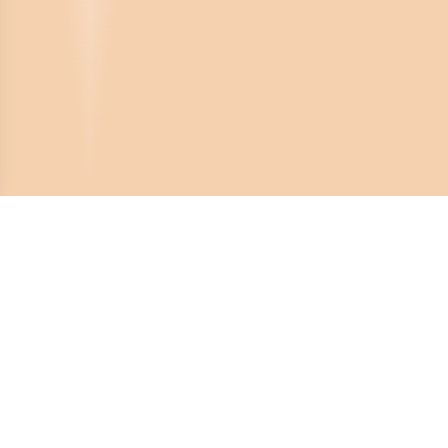
Crona Software AB
Huvudkontor:
Solnavägen 4
113 65 Stockholm,
Sverige
Telefonnummer: