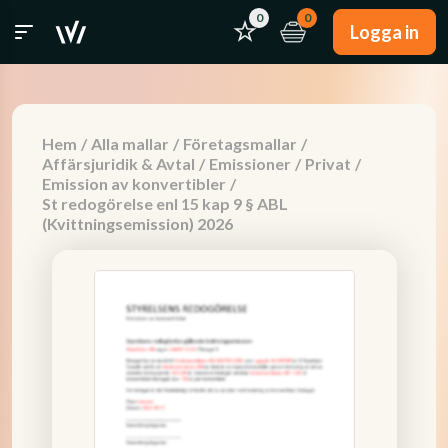
0
0
Logga in
Hem
/
Alla mallar
/
Företagsmallar
/
Affärsjuridik & Avtal
/
Emissioner
/
Privat
/
Emission av konvertibler
/
St redogörelse enl 15 kap 9 § ABL
(Kvittningsemission) 2026