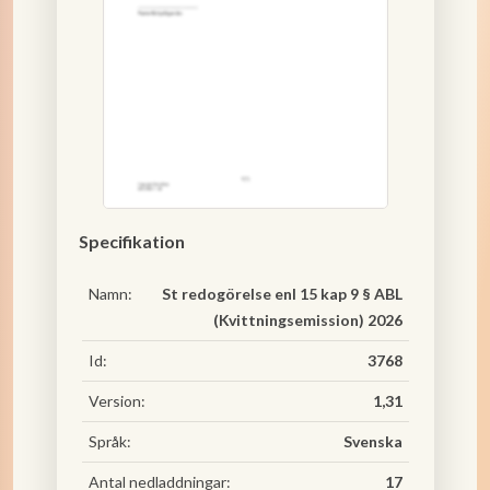
Specifikation
Namn:
St redogörelse enl 15 kap 9 § ABL
(Kvittningsemission) 2026
Id:
3768
Version:
1,31
Språk:
Svenska
Antal nedladdningar:
17