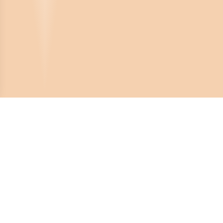
Crona Software AB
Huvudkontor:
Solnavägen 4
113 65 Stockholm,
Sverige
Telefonnummer: