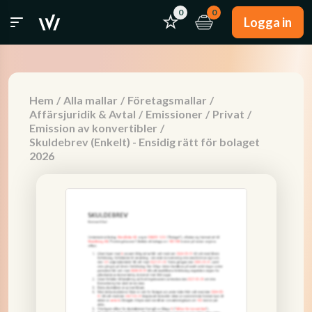
0
0
Logga in
Hem
/
Alla mallar
/
Företagsmallar
/
Affärsjuridik & Avtal
/
Emissioner
/
Privat
/
Emission av konvertibler
/
Skuldebrev (Enkelt) - Ensidig rätt för bolaget
2026