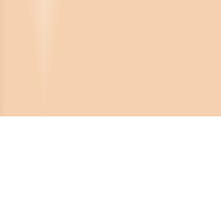
Crona Software AB
Huvudkontor:
Solnavägen 4
113 65 Stockholm,
Sverige