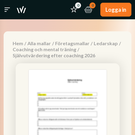
0
0
Logga in
Hem
/
Alla mallar
/
Företagsmallar
/
Ledarskap
/
Coaching och mental träning
/
Självutvärdering efter coaching 2026