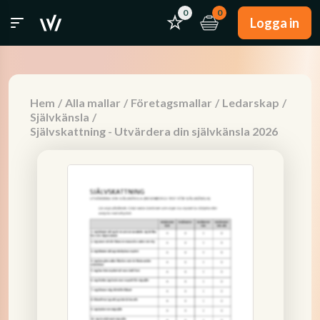
0
0
Logga in
Hem
/
Alla mallar
/
Företagsmallar
/
Ledarskap
/
Självkänsla
/
Självskattning - Utvärdera din självkänsla 2026