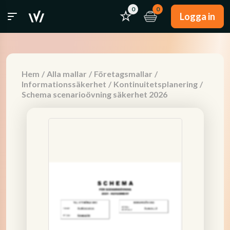
0
0
Logga in
Hem
/
Alla mallar
/
Företagsmallar
/
Informationssäkerhet
/
Kontinuitetsplanering
/
Schema scenarioövning säkerhet 2026