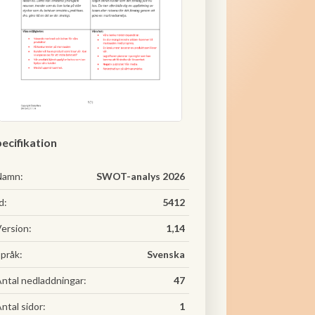
ecifikation
Namn:
SWOT-analys 2026
d:
5412
ersion:
1,14
pråk:
Svenska
ntal nedladdningar:
47
ntal sidor:
1