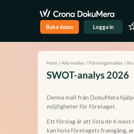
Boka demo
Logga in
Hem
/
Alla mallar
/
Företagsmallar
/
Kva
SWOT-analys 2026
Denna mall från DokuMera hjälper
möjligheter för företaget.
Ett förslag är att lista de 6 mes
kan hota företagets framgång, a