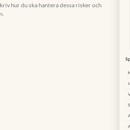
kriv hur du ska hantera dessa risker och
n.
Sp
I
V
S
A
A