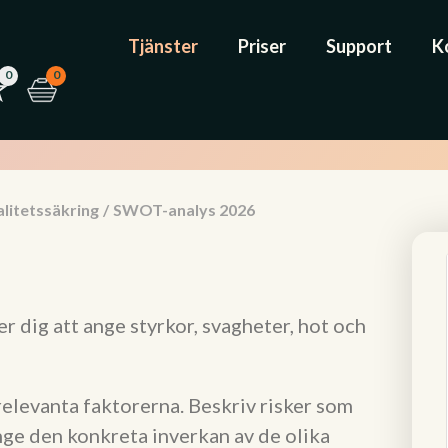
Tjänster
Priser
Support
K
0
0
litetssäkring
/
SWOT-analys 2026
 dig att ange styrkor, svagheter, hot och
t relevanta faktorerna. Beskriv risker som
nge den konkreta inverkan av de olika