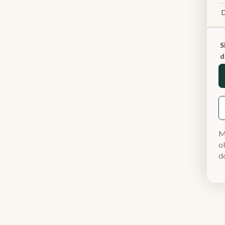
S
d
M
ob
d