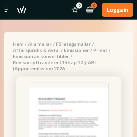
0
0
Logga in
Hem
/
Alla mallar
/
Företagsmallar
/
Affärsjuridik & Avtal
/
Emissioner
/
Privat
/
Emission av konvertibler
/
Revisorsyttrande enl 15 kap 10 § ABL
(Apportemission) 2026