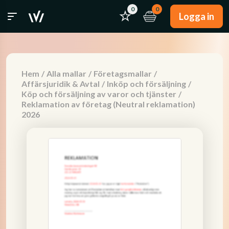
0
0
Logga in
Hem
/
Alla mallar
/
Företagsmallar
/
Affärsjuridik & Avtal
/
Inköp och försäljning
/
Köp och försäljning av varor och tjänster
/
Reklamation av företag (Neutral reklamation)
2026