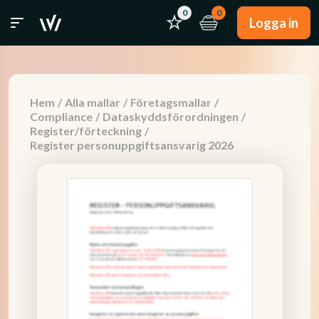
0
0
Logga in
Hem
/
Alla mallar
/
Företagsmallar
/
Compliance
/
Dataskyddsförordningen
/
Register/förteckning
/
Register personuppgiftsansvarig 2026