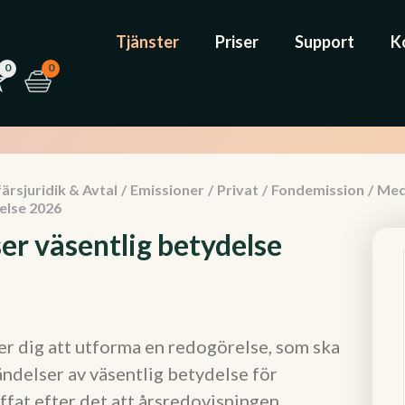
Tjänster
Priser
Support
K
0
0
ärsjuridik & Avtal
/
Emissioner
/
Privat
/
Fondemission
/
Med
else 2026
er väsentlig betydelse
r dig att utforma en redogörelse, som ska
ändelser av väsentlig betydelse för
äffat efter det att årsredovisningen