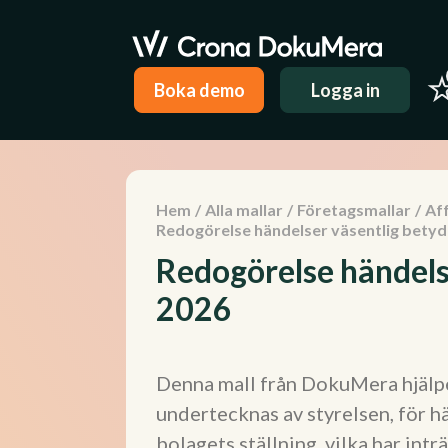
Boka demo
Logga in
Hem
/
Alla mallar
/
Företagsmallar
/
Aff
Redogörelse händelser väsentlig betyd
Redogörelse händels
2026
Denna mall från DokuMera hjälpe
undertecknas av styrelsen, för h
bolagets ställning, vilka har intr