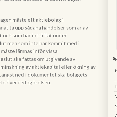
lagen måste ett aktiebolag i
nat ta upp sådana händelser som är av
t och som har inträffat under
slut men som inte har kommit med i
måste lämnas inför vissa
eslut ska fattas om utgivande av
Sp
 minskning av aktiekapital eller ökning av
Längst ned i dokumentet ska bolagets
nde över redogörelsen.
I
V
S
A