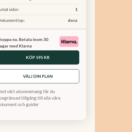
ntal sidor:
1
Dokumenttyp:
docx
hoppa nu. Betala inom 30
agar med Klarna
KÖP
595 KR
VÄLJ DIN PLAN
ed vårt abonnemang får du
egränsad tillgång till alla våra
okument och guider