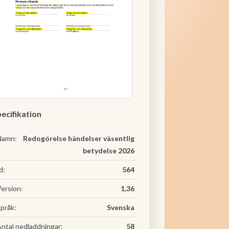
ecifikation
Namn:
Redogörelse händelser väsentlig
betydelse 2026
d:
564
ersion:
1,36
pråk:
Svenska
ntal nedladdningar:
58