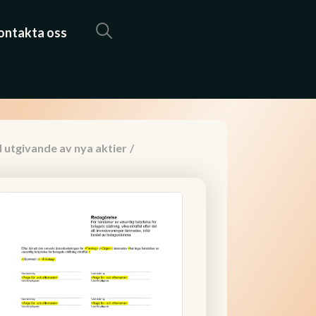
ontakta oss
 utgivande av nya aktier
/