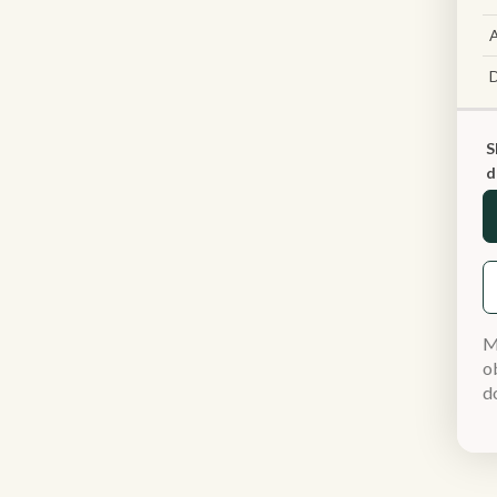
A
S
d
M
ob
d