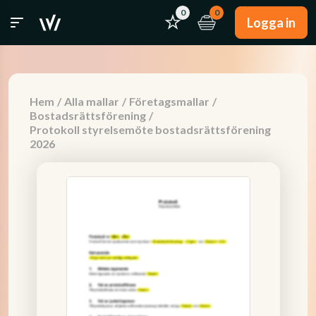
0
0
Logga in
Hem
/
Alla mallar
/
Företagsmallar
/
Bostadsrättsförening
/
Protokoll styrelsemöte bostadsrättsförening
2026