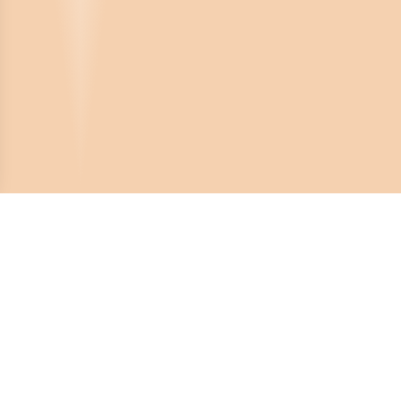
Crona Software AB
Huvudkontor:
Solnavägen 4
113 65 Stockholm,
Sverige