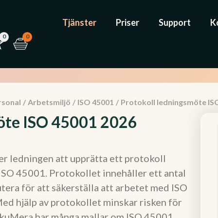
Tjänster
Priser
Support
K
0
0
rsonal
/
Arbetsmiljö
/
ISO 45001
/
Protokoll ledningsmöte IS
möte ISO 45001 2026
r ledningen att upprätta ett protokoll
SO 45001. Protokollet innehåller ett antal
era för att säkerställa att arbetet med ISO
Med hjälp av protokollet minskar risken för
DokuMera har många mallar om ISO 45001