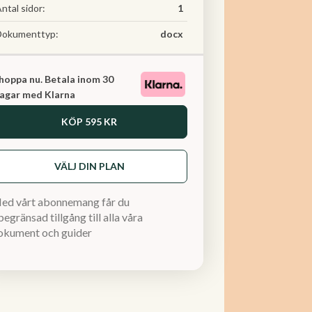
ntal sidor:
1
Dokumenttyp:
docx
hoppa nu. Betala inom 30
agar med Klarna
KÖP
595 KR
VÄLJ DIN PLAN
ed vårt abonnemang får du
egränsad tillgång till alla våra
okument och guider