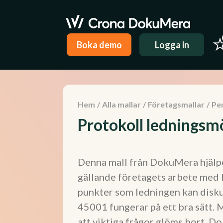
Boka demo
Logga in
Hem
/
Alla mallar
/
Företagsmallar
/
Pe
Protokoll lednings
Denna mall från DokuMera hjälpe
gällande företagets arbete med I
punkter som ledningen kan diskut
45001 fungerar på ett bra sätt. 
att viktiga frågor glöms bort. 