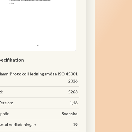
ecifikation
Namn:
Protokoll ledningsmöte ISO 45001
2026
d:
5263
ersion:
1,16
pråk:
Svenska
ntal nedladdningar:
19