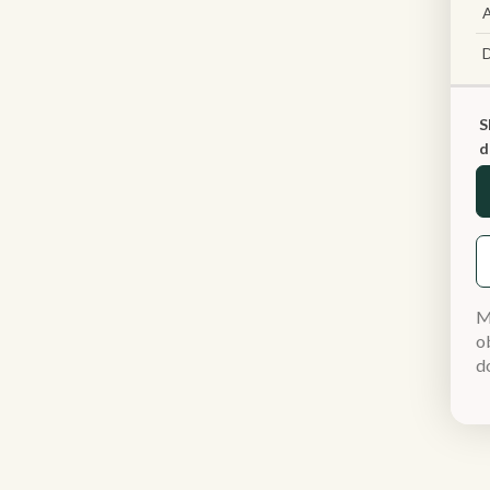
A
S
d
M
ob
d