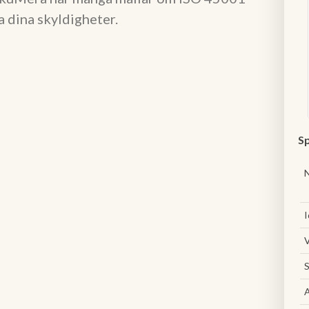
a dina skyldigheter.
Sp
I
V
S
A