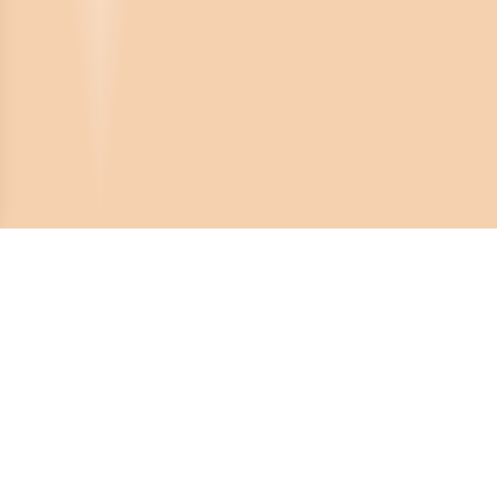
Crona Software AB
Huvudkontor:
Solnavägen 4
113 65 Stockholm,
Sverige
Telefonnummer: