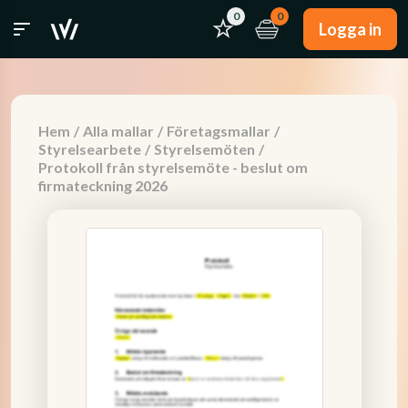
0
0
Logga in
Hem
/
Alla mallar
/
Företagsmallar
/
Styrelsearbete
/
Styrelsemöten
/
Protokoll från styrelsemöte - beslut om
firmateckning 2026