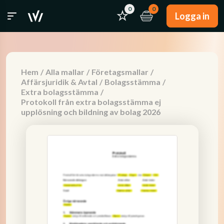
0
0
Logga in
Hem
/
Alla mallar
/
Företagsmallar
/
Affärsjuridik & Avtal
/
Bolagsstämma
/
Extra bolagsstämma
/
Protokoll från extra bolagsstämma ej
upplösning och bildning av bolag 2026